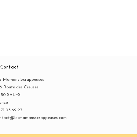
Contact
s Mamans Scrappeuses
5 Route des Creuses
150 SALES
ance
.71.03.69.23
ntact@lesmamansscrappeuses.com