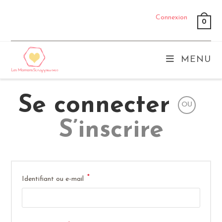
Skip
Connexion
to
0
content
MENU
Se connecter
OU
S’inscrire
*
Obligatoire
Identifiant ou e-mail