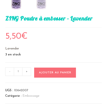
ZING Poudre à embosser – Lavender
5,50
€
Lavender
3 en stock
quantité
-
+
AJOUTER AU PANIER
de
ZING
Poudre
UGS :
10642007
à
Catégorie :
Embossage
embosser
-